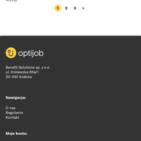
1
-
10 z 22
1
2
3
>
Benefit Solutions sp. z o.o.
ul. Królewska 65a/1
30-081 Kraków
Nawigacja:
O nas
Regulamin
Kontakt
Moje konto: